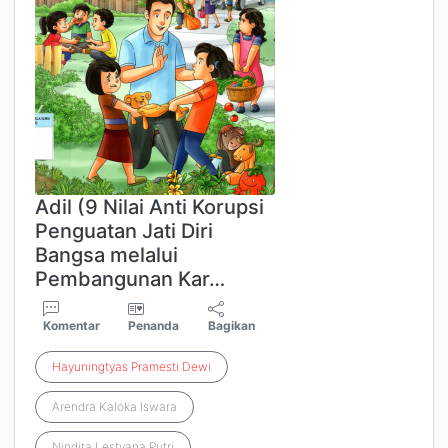
Adil (9 Nilai Anti Korupsi
Penguatan Jati Diri
Bangsa melalui
Pembangunan Kar…
Komentar
Penanda
Bagikan
Hayuningtyas
Pramesti
Dewi
Arendra Kaloka Iswara
Nindita Lestyana Putri