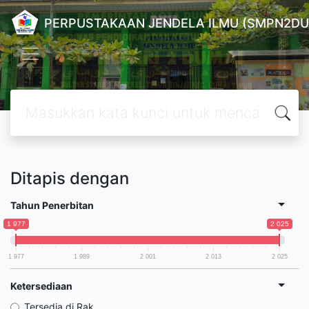
PERPUSTAKAAN JENDELA ILMU (SMPN2DU
Ditapis dengan
Tahun Penerbitan
1 977
2 025
1 977
1 989
2 001
2 013
2 025
Ketersediaan
Tersedia di Rak