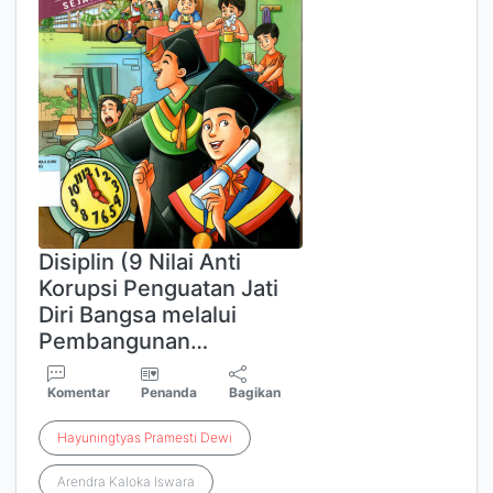
Disiplin (9 Nilai Anti
Korupsi Penguatan Jati
Diri Bangsa melalui
Pembangunan…
Komentar
Penanda
Bagikan
Hayuningtyas
Pramesti
Dewi
Arendra Kaloka Iswara