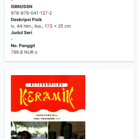
ISBN/ISSN
9
7
8-9
7
9-041-12
7
-2
Deskripsi Fisik
iv, 44 hlm.; ilus.; 1
7
.5 x 25 cm
Judul Seri
-
No. Panggil
7
96.8 NUR o