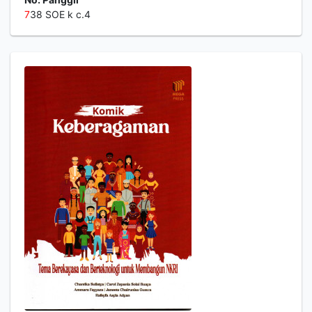
7
38 SOE k c.4