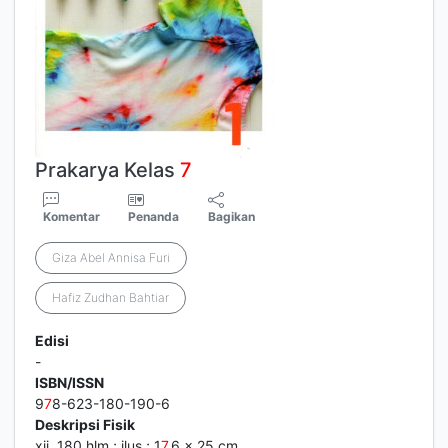
Prakarya Kelas
7
Komentar
Penanda
Bagikan
Giza Abel Annisa Furi
Hafiz Zudhan Bahtiar
Edisi
-
ISBN/ISSN
9
7
8-623-180-190-6
Deskripsi Fisik
xii, 180 hlm.; ilus.; 1
7
.6 x 25 cm