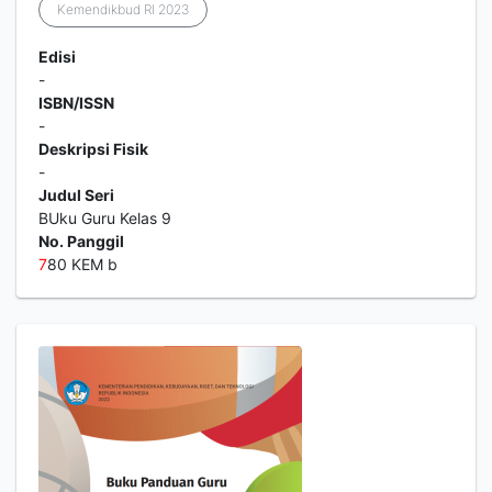
Kemendikbud RI 2023
Edisi
-
ISBN/ISSN
-
Deskripsi Fisik
-
Judul Seri
BUku Guru Kelas 9
No. Panggil
7
80 KEM b