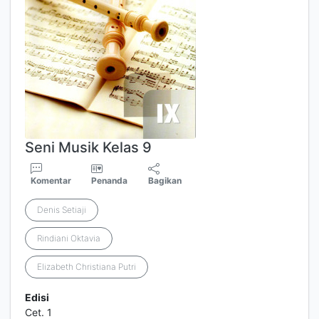
Seni Musik Kelas 9
Komentar
Penanda
Bagikan
Denis Setiaji
Rindiani Oktavia
Elizabeth Christiana Putri
Edisi
Cet. 1