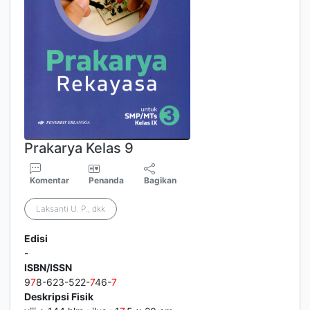
Prakarya Kelas 9
Komentar
Penanda
Bagikan
Laksanti U. P., dkk
Edisi
-
ISBN/ISSN
9
7
8-623-522-
7
46-
7
Deskripsi Fisik