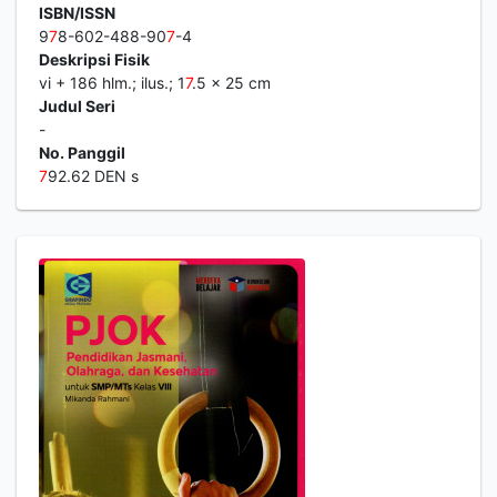
ISBN/ISSN
9
7
8-602-488-90
7
-4
Deskripsi Fisik
vi + 186 hlm.; ilus.; 1
7
.5 x 25 cm
Judul Seri
-
No. Panggil
7
92.62 DEN s