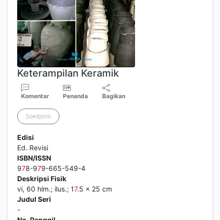
Keterampilan Keramik
Komentar
Penanda
Bagikan
Soedjono
Edisi
Ed. Revisi
ISBN/ISSN
9
7
8-9
7
9-665-549-4
Deskripsi Fisik
vi, 60 hlm.; ilus.; 1
7
.5 x 25 cm
Judul Seri
-
No. Panggil