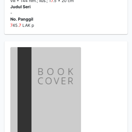
viii + 144 hlm.; ilus.; 1
7
.5 x 20 cm
Judul Seri
-
No. Panggil
7
45.
7
LAK p