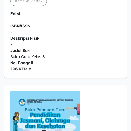
Kemdikbudristek
Edisi
-
ISBN/ISSN
-
Deskripsi Fisik
-
Judul Seri
Buku Guru Kelas 8
No. Panggil
7
96 KEM b