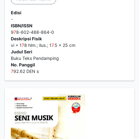
Edisi
-
ISBN/ISSN
9
7
8-602-488-864-0
Deskripsi Fisik
vi + 1
7
8 hlm.; ilus.; 1
7
.5 x 25 cm
Judul Seri
Buku Teks Pendamping
No. Panggil
7
92.62 DEN s