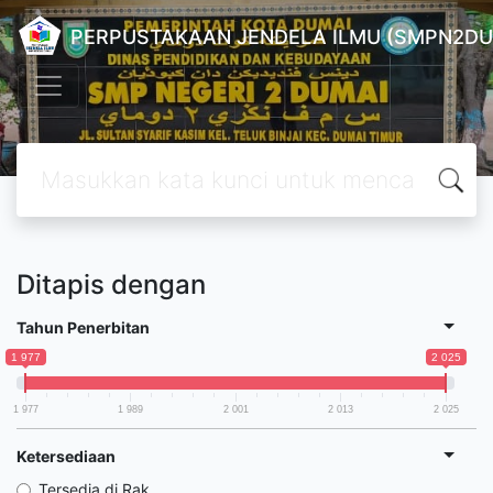
PERPUSTAKAAN JENDELA ILMU (SMPN2DU
Ditapis dengan
Tahun Penerbitan
1 977
2 025
1 977
1 989
2 001
2 013
2 025
Ketersediaan
Tersedia di Rak