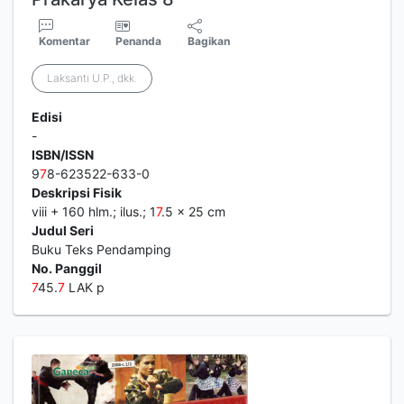
Komentar
Penanda
Bagikan
Laksanti U.P., dkk.
Edisi
-
ISBN/ISSN
9
7
8-623522-633-0
Deskripsi Fisik
viii + 160 hlm.; ilus.; 1
7
.5 x 25 cm
Judul Seri
Buku Teks Pendamping
No. Panggil
7
45.
7
LAK p