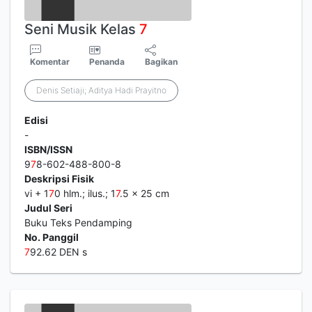
Seni Musik Kelas
7
Komentar
Penanda
Bagikan
Denis Setiaji; Aditya Hadi Prayitno
Edisi
-
ISBN/ISSN
9
7
8-602-488-800-8
Deskripsi Fisik
vi + 1
7
0 hlm.; ilus.; 1
7
.5 x 25 cm
Judul Seri
Buku Teks Pendamping
No. Panggil
7
92.62 DEN s