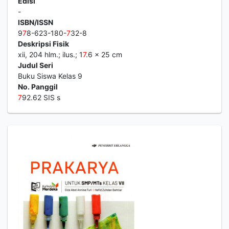
Edisi
-
ISBN/ISSN
9
7
8-623-180-
7
32-8
Deskripsi Fisik
xii, 204 hlm.; ilus.; 1
7
.6 x 25 cm
Judul Seri
Buku Siswa Kelas 9
No. Panggil
7
92.62 SIS s