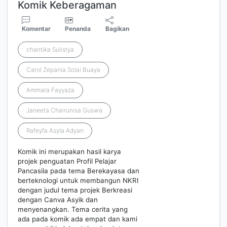
Komik Keberagaman
Komentar
Penanda
Bagikan
chantika Sulistya
Carol Zepania Solai Buaya
Ammara Fayyaza
Janeeta Chairunisa Guswa
Rafeyfa Asyla Adyan
Komik ini merupakan hasil karya
projek penguatan Profil Pelajar
Pancasila pada tema Berekayasa dan
berteknologi untuk membangun NKRI
dengan judul tema projek Berkreasi
dengan Canva Asyik dan
menyenangkan. Tema cerita yang
ada pada komik ada empat dan kami