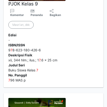
PJOK Kelas 9
Komentar
Penanda
Bagikan
Masri'an, dkk
Edisi
-
ISBN/ISSN
9
7
8-623-180-426-6
Deskripsi Fisik
xii, 344 hlm.; ilus.; 1
7
.6 x 25 cm
Judul Seri
Buku Siswa Kelas
7
No. Panggil
7
96 MAS p