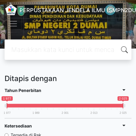
PERPUSTAKAAN JENDELA ILMU (SMPN2DU
Ditapis dengan
Tahun Penerbitan
1 977
2 025
1 977
1 989
2 001
2 013
2 025
Ketersediaan
Tersedia di Rak