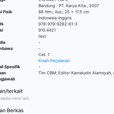
t
Bandung
:
PT. Karya Kita
.,
2007
i Fisik
88 hlm.; ilus.; 25 x 17.5 cm
Indonesia-Inggris
SN
978-979-9282-61-3
si
910.4421
text
dia
-
embawa
-
Cet. 1
Kisah Perjalanan
il Spesifik
-
aan
Tim CBM; Editor Kamaludin Alamsyah, 
ngjawab
ain/terkait
sedia versi lain
an Berkas