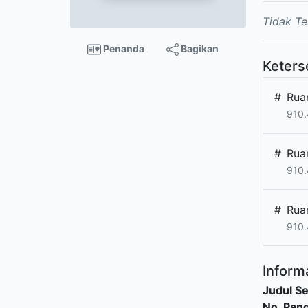
Tidak Te
Penanda
Bagikan
Keters
#
Rua
910.
#
Rua
910.
#
Rua
910.
Informa
Judul Se
No. Pang