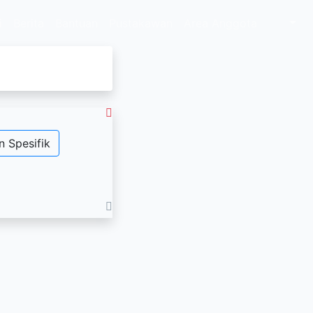
i
Berita
Bantuan
Pustakawan
Area Anggota
n Spesifik