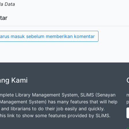
da Data
tar
arus masuk sebelum memberikan komentar
ang Kami
mplete Library Management System, SLiMS (Senayan
m
 Management System) has many features that will help
p
s and librarians to do their job easily and quickly.
this link to show some features provided by SLiMS.