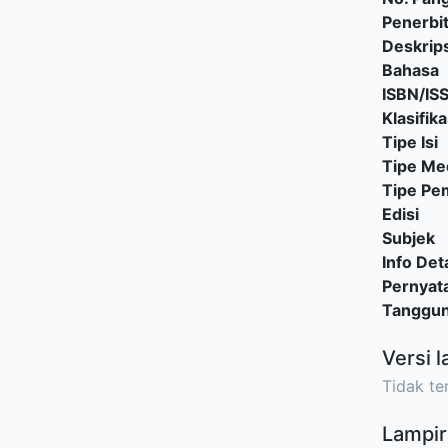
Penerbi
Deskrips
Bahasa
ISBN/IS
Klasifika
Tipe Isi
Tipe Me
Tipe P
Edisi
Subjek
Info Deta
Pernyat
Tanggu
Versi l
Tidak ter
Lampir