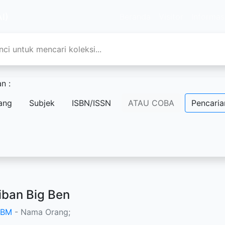
I)
Beranda
Visitor
Informas
n :
ang
Subjek
ISBN/ISSN
ATAU COBA
Pencaria
iban Big Ben
CBM
- Nama Orang;