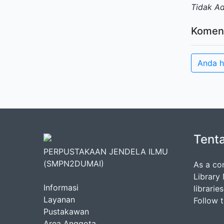
Tidak A
Komen
Anda h
Tent
PERPUSTAKAAN JENDELA ILMU
(SMPN2DUMAI)
As a co
Library
Informasi
librarie
Layanan
Follow 
Pustakawan
Area Anggota