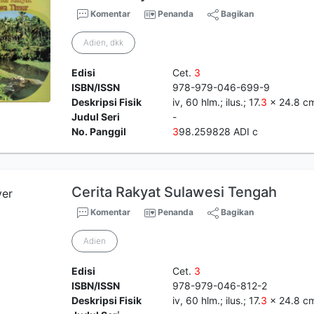
Komentar
Penanda
Bagikan
Adien, dkk
Edisi
Cet.
3
ISBN/ISSN
978-979-046-699-9
Deskripsi Fisik
iv, 60 hlm.; ilus.; 17.
3
x 24.8 c
Judul Seri
-
No. Panggil
3
98.259828 ADI c
Cerita Rakyat Sulawesi Tengah
Komentar
Penanda
Bagikan
Adien
Edisi
Cet.
3
ISBN/ISSN
978-979-046-812-2
Deskripsi Fisik
iv, 60 hlm.; ilus.; 17.
3
x 24.8 c