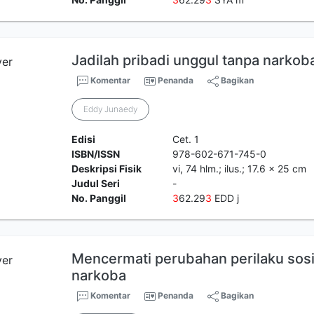
Jadilah pribadi unggul tanpa narkob
Komentar
Penanda
Bagikan
Eddy Junaedy
Edisi
Cet. 1
ISBN/ISSN
978-602-671-745-0
Deskripsi Fisik
vi, 74 hlm.; ilus.; 17.6 x 25 cm
Judul Seri
-
No. Panggil
3
62.29
3
EDD j
Mencermati perubahan perilaku sos
narkoba
Komentar
Penanda
Bagikan