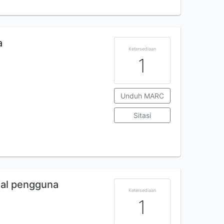
a
Ketersediaan
1
Unduh MARC
Sitasi
ial pengguna
Ketersediaan
1