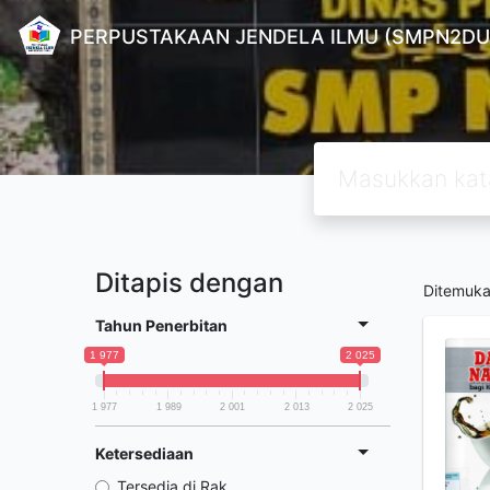
PERPUSTAKAAN JENDELA ILMU (SMPN2DU
Ditapis dengan
Ditemuk
Tahun Penerbitan
1 977
2 025
1 977
1 989
2 001
2 013
2 025
Ketersediaan
Tersedia di Rak