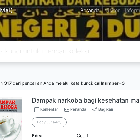
MAI)
Beranda
Visitor
Inform
an
317
dari pencarian Anda melalui kata kunci:
callnumber=3
Dampak narkoba bagi kesehatan ma
Komentar
Penanda
Bagikan
Eddy Junaedy
Edisi
Cet. 1