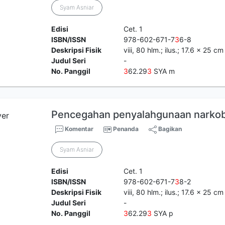
Syam Asniar
Edisi
Cet. 1
ISBN/ISSN
978-602-671-7
3
6-8
Deskripsi Fisik
viii, 80 hlm.; ilus.; 17.6 x 25 cm
Judul Seri
-
No. Panggil
3
62.29
3
SYA m
Pencegahan penyalahgunaan narkoba
Komentar
Penanda
Bagikan
Syam Asniar
Edisi
Cet. 1
ISBN/ISSN
978-602-671-7
3
8-2
Deskripsi Fisik
viii, 80 hlm.; ilus.; 17.6 x 25 cm
Judul Seri
-
No. Panggil
3
62.29
3
SYA p