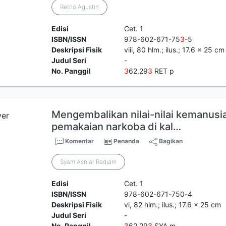
Retno Agustin
Edisi
Cet. 1
ISBN/ISSN
978-602-671-75
3
-5
Deskripsi Fisik
viii, 80 hlm.; ilus.; 17.6 x 25 cm
Judul Seri
-
No. Panggil
3
62.29
3
RET p
Mengembalikan nilai-nilai kemanus
pemakaian narkoba di kal…
Komentar
Penanda
Bagikan
Syam Asniar Radjam
Edisi
Cet. 1
ISBN/ISSN
978-602-671-750-4
Deskripsi Fisik
vi, 82 hlm.; ilus.; 17.6 x 25 cm
Judul Seri
-
No. Panggil
3
62.29
3
SYA m