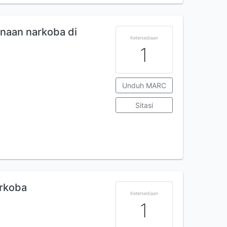
naan narkoba di
Ketersediaan
1
Unduh MARC
Sitasi
arkoba
Ketersediaan
1