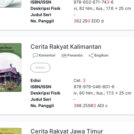
ISBN/ISSN
978-602-671-74
3
-6
Deskripsi Fisik
vi, 82 hlm.; ilus.; 17.6 x 25 cm
Judul Seri
-
No. Panggil
3
62.29
3
EDD d
Cerita Rakyat Kalimantan
Komentar
Penanda
Bagikan
Adien
Edisi
Cet.
3
ISBN/ISSN
978-979-046-801-6
Deskripsi Fisik
iv, 60 hlm.; ilus.; 17.5 x 25 cm
Judul Seri
-
No. Panggil
3
98.2598
3
ADI c
Cerita Rakyat Jawa Timur