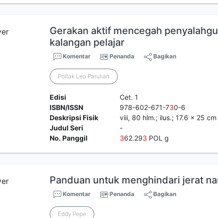
Gerakan aktif mencegah penyalahgu
kalangan pelajar
Komentar
Penanda
Bagikan
Poltak Leo Parulian
Edisi
Cet. 1
ISBN/ISSN
978-602-671-7
3
0-6
Deskripsi Fisik
viii, 80 hlm.; ilus.; 17.6 x 25 cm
Judul Seri
-
No. Panggil
3
62.29
3
POL g
Panduan untuk menghindari jerat n
Komentar
Penanda
Bagikan
Eddy Pepe