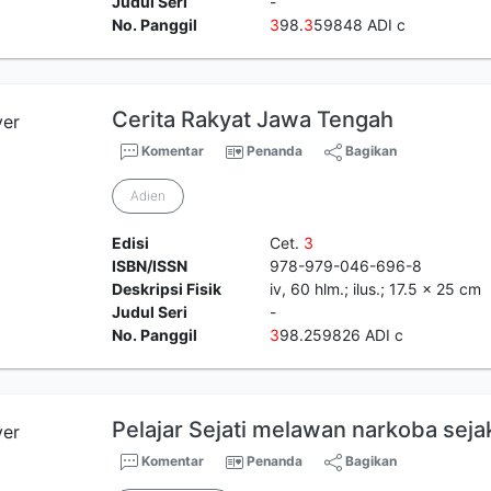
Judul Seri
-
No. Panggil
3
98.
3
59848 ADI c
Cerita Rakyat Jawa Tengah
Komentar
Penanda
Bagikan
Adien
Edisi
Cet.
3
ISBN/ISSN
978-979-046-696-8
Deskripsi Fisik
iv, 60 hlm.; ilus.; 17.5 x 25 cm
Judul Seri
-
No. Panggil
3
98.259826 ADI c
Pelajar Sejati melawan narkoba sejak
Komentar
Penanda
Bagikan